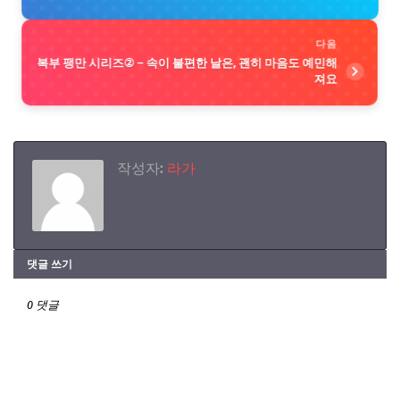
다음
복부 팽만 시리즈② – 속이 불편한 날은, 괜히 마음도 예민해
져요
작성자:
라가
댓글 쓰기
0 댓글