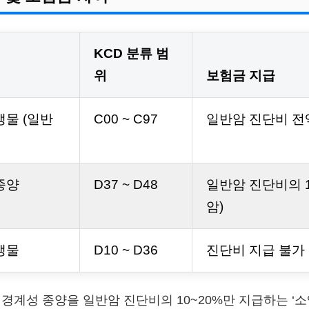
KCD 분류 범
위
보험금 지급
생물 (일반
C00 ~ C97
일반암 진단비 전
종양
D37 ~ D48
일반암 진단비의 1
암)
생물
D10 ~ D36
진단비 지급 불가
계성 종양을 일반암 진단비의 10~20%만 지급하는 ‘소