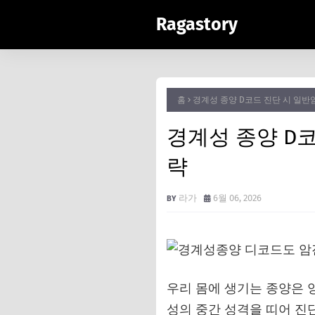
Ragastory
홈
경계성 종양 D코드 진단 시 일반
경계성 종양 D
략
라가
6월 06, 2026
우리 몸에 생기는 종양은 양
성의 중간 성격을 띠어 진