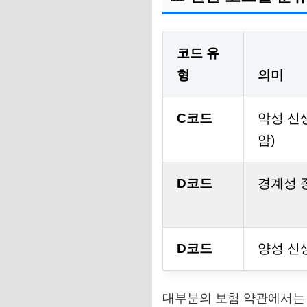
코드 유
형
의미
C코드
악성 신
암)
D코드
경계성 
D코드
양성 신
대부분의 보험 약관에서는 경