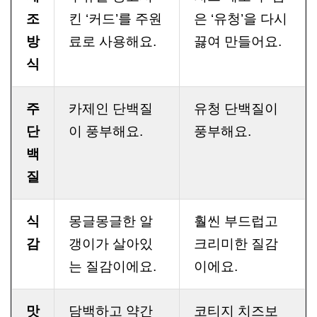
조
킨 ‘커드’를 주원
은 ‘유청’을 다시
방
료로 사용해요.
끓여 만들어요.
식
주
카제인 단백질
유청 단백질이
단
이 풍부해요.
풍부해요.
백
질
식
몽글몽글한 알
훨씬 부드럽고
감
갱이가 살아있
크리미한 질감
는 질감이에요.
이에요.
맛
담백하고 약간
코티지 치즈보