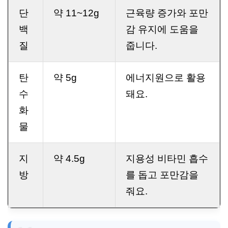
단
약 11~12g
근육량 증가와 포만
백
감 유지에 도움을
질
줍니다.
탄
약 5g
에너지원으로 활용
수
돼요.
화
물
지
약 4.5g
지용성 비타민 흡수
방
를 돕고 포만감을
줘요.