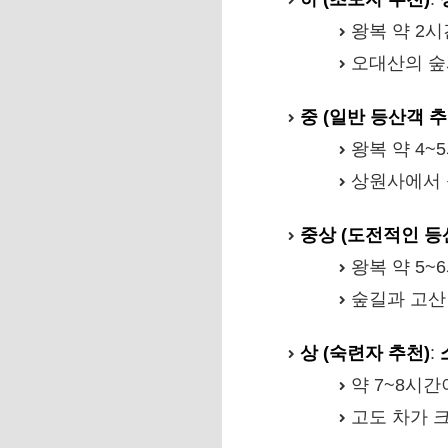
왕복 약 2
오대산의 숲
중 (일반 등산객 추
왕복 약 4
상원사에서 
중상 (도전적인 등
왕복 약 5
숲길과 고산
상 (숙련자 추천)
:
약 7~8시
고도 차가 