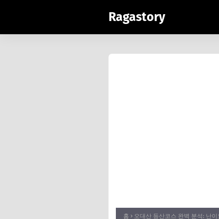
Ragastory
홈
오대산 등산코스 완벽 분석: 난