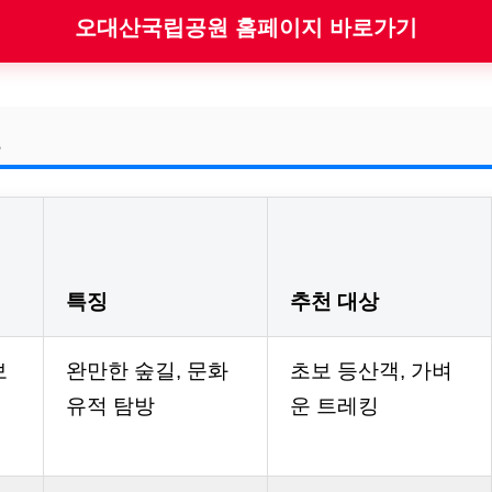
오대산국립공원 홈페이지 바로가기
교
특징
추천 대상
보
완만한 숲길, 문화
초보 등산객, 가벼
유적 탐방
운 트레킹