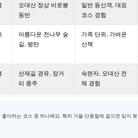
봉
오대산 정상 비로봉
일반 등산객, 대표
등반
코스 경험
사
아름다운 전나무 숲
가족 단위, 가벼운
길, 평탄
산책
봉
선재길 경유, 장거
숙련자, 오대산 전
리 종주
체 경험
 좋아하는 코스 중 하나예요. 특히 가을 단풍철에 걸으면 잊지 못