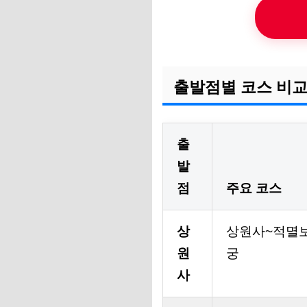
출발점별 코스 비
출
발
점
주요 코스
상
상원사~적멸
원
궁
사