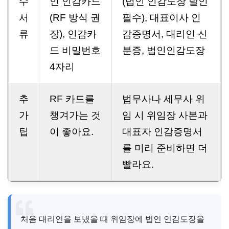
수
인 인감카드
(법인 인감도장 날인
서
(RF 방식 권
필수), 대표이사 인
류
장), 인감카
감증명서, 대리인 신
드 비밀번호
분증, 법인인감도장
4자리
추
RF 카드를
법무사나 세무사 위
가
챙겨가는 것
임 시 위임장 사본과
팁
이 좋아요.
대표자 인감증명서
를 미리 준비하면 더
빨라요.
처음 대리인을 보냈을 때 위임장에 법인 인감도장을